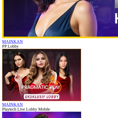
MAINKAN
PP Lobby
MAINKAN
Playtech Live Lobby Mobile