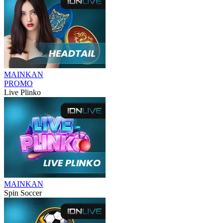
MAINKAN
PROMO
Live Plinko
MAINKAN
Spin Soccer