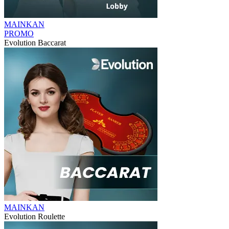
MAINKAN
PROMO
Evolution Baccarat
MAINKAN
Evolution Roulette