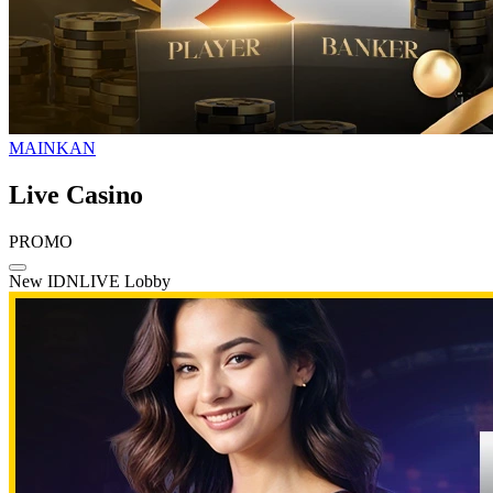
MAINKAN
Live Casino
PROMO
New IDNLIVE Lobby