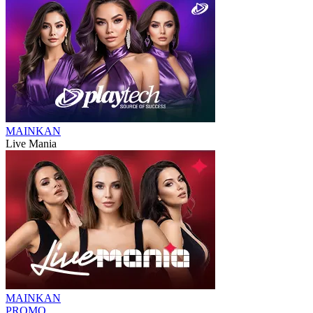
MAINKAN
Live Mania
MAINKAN
PROMO