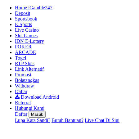
Home iGamble247
Deposit
Sportsbook
E-Sports
Live Casino
Slot Games
IDN E-Lottery
POKER
ARCADE
Togel
RTP Slots
Link Alternatif
Promosi
Bolatangkas
Withdraw
Daftar
Download Android
Referral
Hubungi Kami
Daftar
Masuk
Lupa Kata Sandi?
Butuh Bantuan?
Live Chat Di Sini