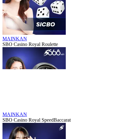
MAINKAN
SBO Casino Royal SicBo
MAINKAN
SBO Casino Royal Roulette