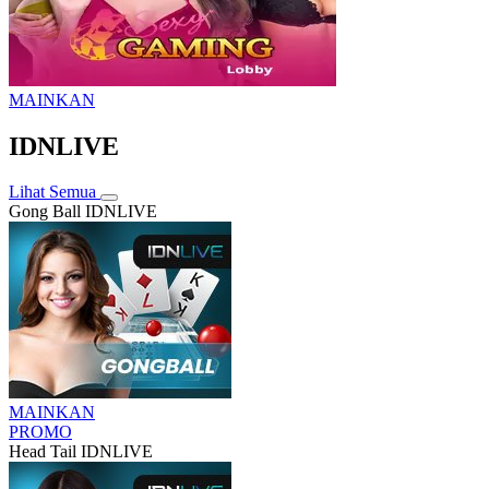
MAINKAN
IDNLIVE
Lihat Semua
Gong Ball IDNLIVE
MAINKAN
PROMO
Head Tail IDNLIVE