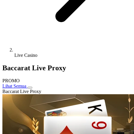
Live Casino
Baccarat Live Proxy
PROMO
Lihat Semua
Baccarat Live Proxy