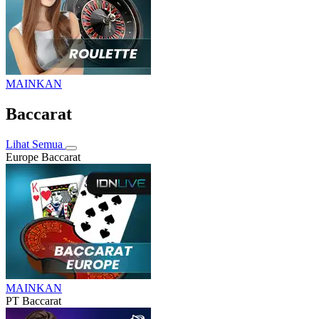
MAINKAN
Evolution Roulette
MAINKAN
Baccarat
Lihat Semua
Europe Baccarat