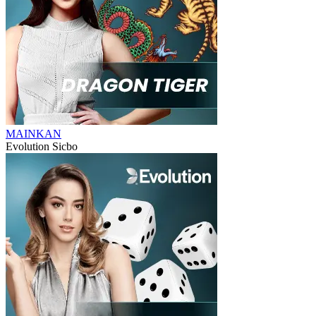
MAINKAN
Evolution Sicbo