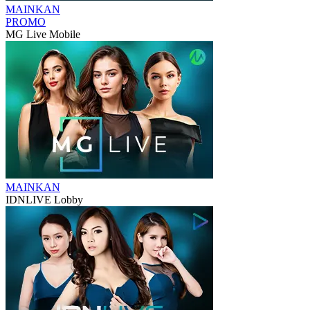
MAINKAN
PROMO
MG Live Mobile
MAINKAN
IDNLIVE Lobby