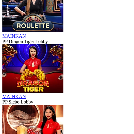
MAINKAN
PP Dragon Tiger Lobby
MAINKAN
PP Sicbo Lobby