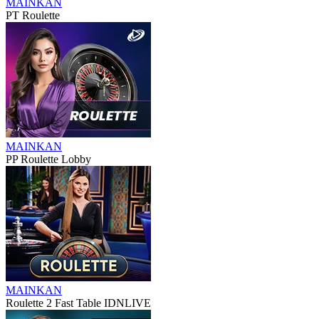
Roulette IDNLIVE
MAINKAN
PT Roulette
MAINKAN
PP Roulette Lobby