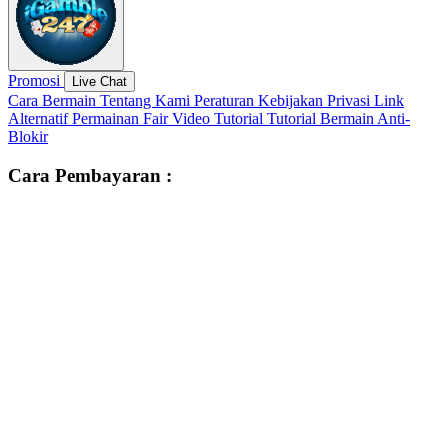
Promosi
Live Chat
Cara Bermain
Tentang Kami
Peraturan
Kebijakan Privasi
Link
Alternatif
Permainan Fair
Video Tutorial
Tutorial Bermain
Anti-
Blokir
Cara Pembayaran :