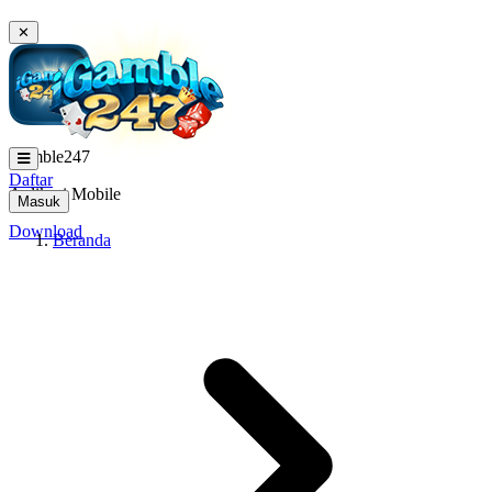
✕
igamble247
Daftar
Aplikasi Mobile
Masuk
Download
Beranda