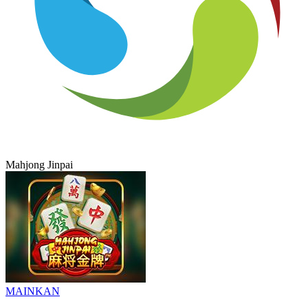
Mahjong Jinpai
MAINKAN