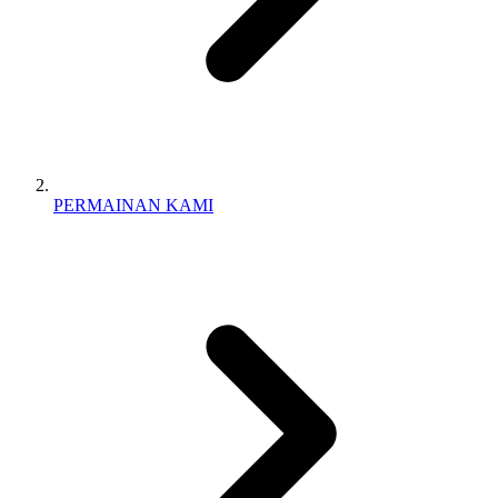
PERMAINAN KAMI