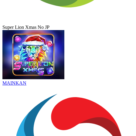
Super Lion Xmas No JP
MAINKAN