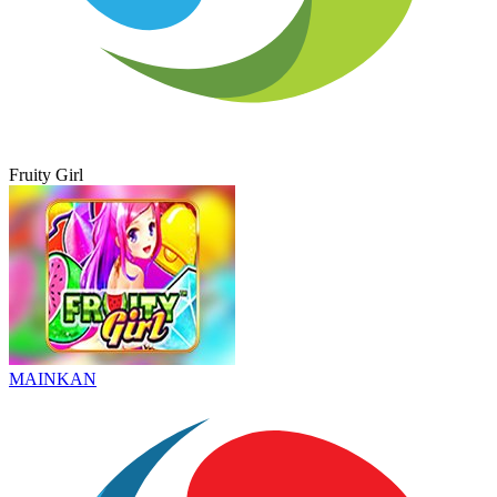
Fruity Girl
MAINKAN