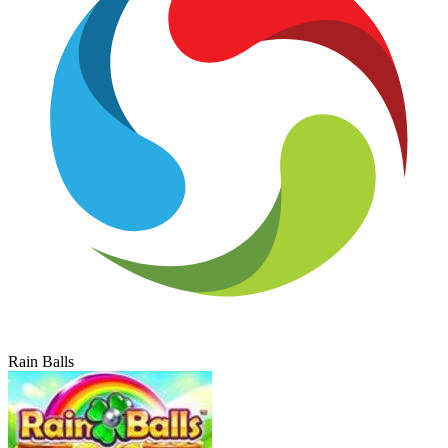
Rain Balls