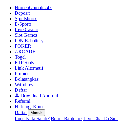
Home iGamble247
Deposit
Sportsbook
E-Sports
Live Casino
Slot Games
IDN E-Lottery
POKER
ARCADE
Togel
RTP Slots
Link Alternatif
Promosi
Bolatangkas
Withdraw
Daftar
Download Android
Referral
Hubungi Kami
Daftar
Masuk
Lupa Kata Sandi?
Butuh Bantuan?
Live Chat Di Sini