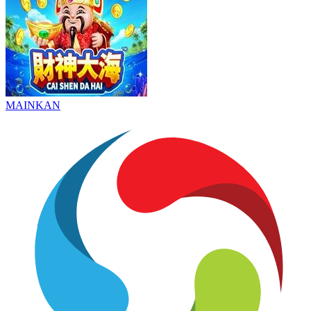
MAINKAN