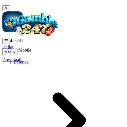
✕
igamble247
Daftar
Aplikasi Mobile
Masuk
Download
Beranda