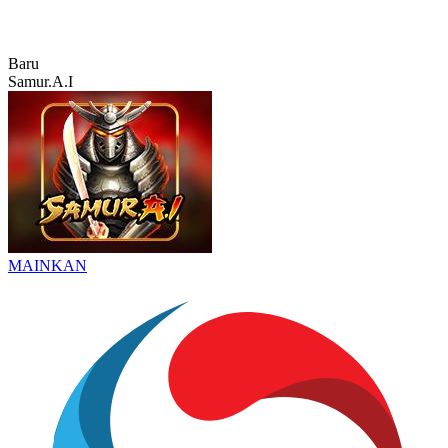
Baru
Samur.A.I
MAINKAN