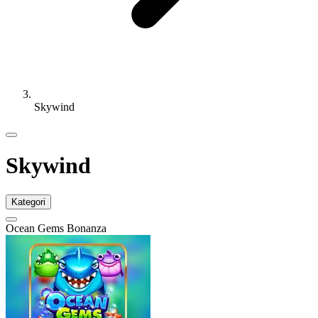
Skywind
Skywind
Kategori
Ocean Gems Bonanza