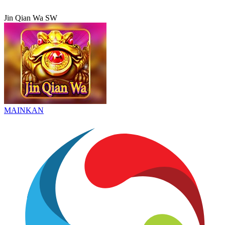
Jin Qian Wa SW
MAINKAN