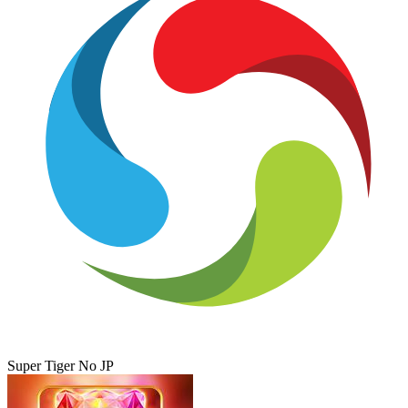
Super Tiger No JP