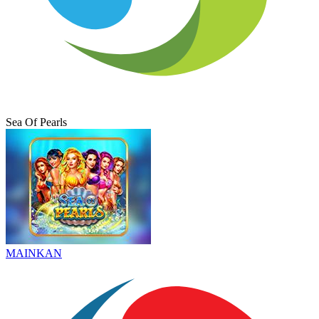
Sea Of Pearls
MAINKAN