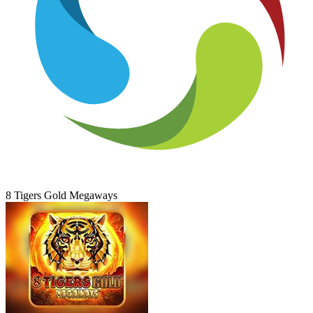
8 Tigers Gold Megaways